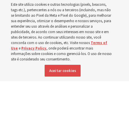
Este site utiliza cookies e outras tecnologias (pixels, beacons,
no Novo Testamento
tags etc.), pertencentes a nós ou a terceiros (incluindo, mas não
se limitando ao Pixel da Meta e Pixel do Google), para melhorar
sua experiência, otimizar o desempenho e nossos serviços, para
entender seu uso através de análises e personalizar a
Em preparação para o estudo do ‘Vem, e Segue-Me’ do
publicidade, de acordo com seus interesses em nosso site e em
próximo ano, Donny Anderson, um professor do
sites de terceiros. Ao continuar utilizando nosso site, você
concorda com o uso de cookies, etc. Visite nossos
Terms of
Instituto, discute o Novo Testamento
Use
e
Privacy Policy
, onde poderá encontrar mais
informações sobre cookies e como gerenciá-los. O uso de nosso
site é considerado seu consentimento.
6 agosto 2026, 7:55 p.m. MDT
Compartilhar
Aceitar cookies
Inglês
|
Espanhol
DISPONÍVEL EM: