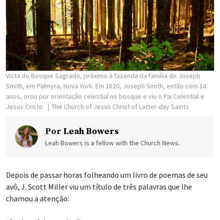
Vista do Bosque Sagrado, próximo à fazenda da família de Joseph
Smith, em Palmyra, Nova York. Em 1820, Joseph Smith, então com 14
anos, orou por orientação celestial no bosque e viu o Pai Celestial e
Jesus Cristo.
The Church of Jesus Christ of Latter-day Saints
Por
Leah Bowers
Leah Bowers is a fellow with the Church News.
Depois de passar horas folheando um livro de poemas de seu
avô, J. Scott Miller viu um título de três palavras que lhe
chamou a atenção: