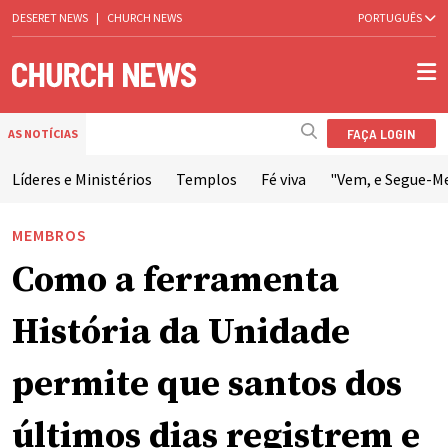
DESERET NEWS
|
CHURCH NEWS
PORTUGUÊS
FAÇA LOGIN
AS NOTÍCIAS
Líderes e Ministérios
Templos
Fé viva
"Vem, e Segue-M
MEMBROS
Como a ferramenta
História da Unidade
permite que santos dos
últimos dias registrem e