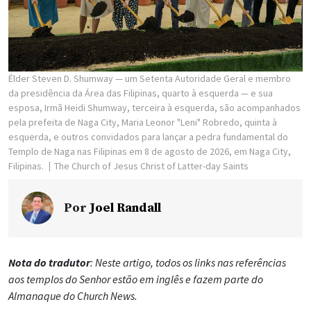
Élder Steven D. Shumway — um Setenta Autoridade Geral e membro
da presidência da Área das Filipinas, quarto à esquerda — e sua
esposa, Irmã Heidi Shumway, terceira à esquerda, são acompanhados
pela prefeita de Naga City, Maria Leonor "Leni" Robredo, quinta à
esquerda, e outros convidados para lançar a pedra fundamental do
Templo de Naga nas Filipinas em 8 de agosto de 2026, em Naga City,
Filipinas.
The Church of Jesus Christ of Latter-day Saints
Por
Joel Randall
Nota do tradutor
: Neste artigo, todos os links nas referências
aos templos do Senhor estão em inglês e fazem parte do
Almanaque do Church News.