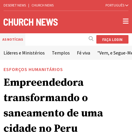
DESERET NEWS
|
CHURCH NEWS
PORTUGUÊS
FAÇA LOGIN
AS NOTÍCIAS
Líderes e Ministérios
Templos
Fé viva
"Vem, e Segue-M
ESFORÇOS HUMANITÁRIOS
Empreendedora
transformando o
saneamento de uma
cidade no Peru