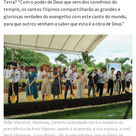
Terra? “Com o poder de Deus que vem dos convênios do
templo, os santos filipinos compartilharão as grandes e
gloriosas verdades do evangelho com este canto do mundo,
para que outros venham a saber que esta é a obra de Deus.”
Élder Steven D. Shumway, Setenta Autoridade Geral e membro da
presidência da Área Filipinas, quinto à esquerda, e sua esposa, a irmã
Heidi Shumway, à sua direita, são acompanhados pela prefeita da