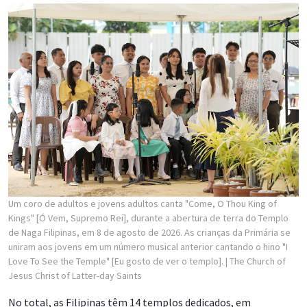
Um coro de adultos e jovens adultos canta "Come, O Thou King of
Kings" [Ó Vem, Supremo Rei], durante a abertura de terra do Templo
de Naga Filipinas, em 8 de agosto de 2026. As crianças da Primária se
uniram aos jovens em um número musical anterior cantando o hino "I
Love To See the Temple" [Eu gosto de ver o templo].
| The Church of
Jesus Christ of Latter-day Saints
No total, as Filipinas têm 14 templos dedicados, em