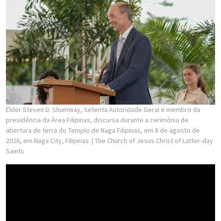
Élder Steven D. Shumway, Setenta Autoridade Geral e membro da
presidência da Área Filipinas, discursa durante a cerimônia de
abertura de terra do Templo de Naga Filipinas, em 8 de agosto de
2026, em Naga City, Filipinas.
| The Church of Jesus Christ of Latter-day
Saints