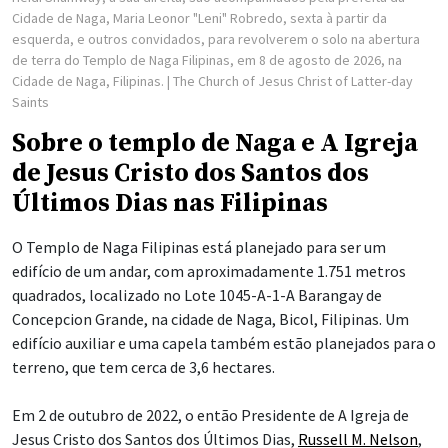
Cidade de Naga, Maria Leonor "Leni" Robredo, sexta à partir da
esquerda, e outros convidados, para revolverem o solo na abertura
de terra do Templo de Naga Filipinas, em 8 de agosto de 2026, na
Cidade de Naga, Filipinas.
| The Church of Jesus Christ of Latter-day
Saints
Sobre o templo de Naga e A Igreja
de Jesus Cristo dos Santos dos
Últimos Dias nas Filipinas
O Templo de Naga Filipinas está planejado para ser um
edifício de um andar, com aproximadamente 1.751 metros
quadrados, localizado no Lote 1045-A-1-A Barangay de
Concepcion Grande, na cidade de Naga, Bicol, Filipinas. Um
edifício auxiliar e uma capela também estão planejados para o
terreno, que tem cerca de 3,6 hectares.
Em 2 de outubro de 2022, o então Presidente de A Igreja de
Jesus Cristo dos Santos dos Últimos Dias,
Russell M. Nelson
,