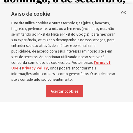
como ala ou ramo, em
Aviso de cookie
Este site utiliza cookies e outras tecnologias (pixels, beacons,
relação à nova
tags etc.), pertencentes a nós ou a terceiros (incluindo, mas não
se limitando ao Pixel da Meta e Pixel do Google), para melhorar
sua experiência, otimizar o desempenho e nossos serviços, para
programação dominical
entender seu uso através de análises e personalizar a
publicidade, de acordo com seus interesses em nosso site e em
sites de terceiros. Ao continuar utilizando nosso site, você
Os vídeos incluem instruções de Élder Bednar, Élder
concorda com o uso de cookies, etc. Visite nossos
Terms of
Use
e
Privacy Policy
, onde poderá encontrar mais
Kearon e de outros líderes da Igreja
informações sobre cookies e como gerenciá-los. O uso de nosso
site é considerado seu consentimento.
8 agosto 2026, 4:18 p.m. MDT
Compartilhar
Aceitar cookies
Inglês
|
Espanhol
DISPONÍVEL EM: