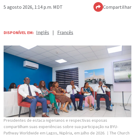
5 agosto 2026, 1:14 p.m. MDT
Compartilhar
Inglês
|
Francês
DISPONÍVEL EM:
Presidentes de estaca nigerianos e respectivas esposas
compartilham suas experiências sobre sua participação na BYU-
Pathway Worldwide em Lagos, Nigéria, em julho de 2026.
The Church