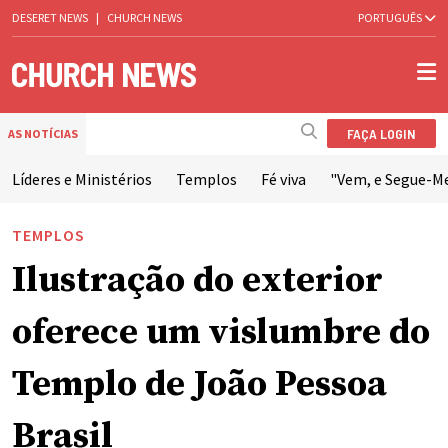
DESERET NEWS
|
CHURCH NEWS
PORTUGUÊS
FAÇA LOGIN
AS NOTÍCIAS
Líderes e Ministérios
Templos
Fé viva
"Vem, e Segue-M
TEMPLOS
Ilustração do exterior
oferece um vislumbre do
Templo de João Pessoa
Brasil