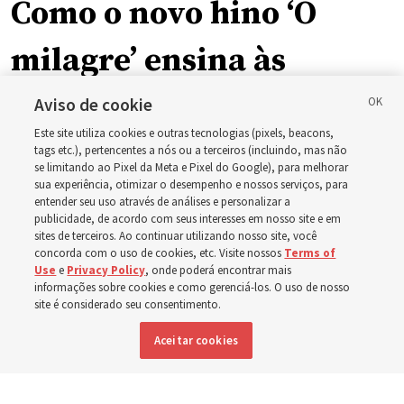
Como o novo hino ‘O
milagre’ ensina às
crianças sobre os
Aviso de cookie
Este site utiliza cookies e outras tecnologias (pixels, beacons,
milagres de Cristo
tags etc.), pertencentes a nós ou a terceiros (incluindo, mas não
se limitando ao Pixel da Meta e Pixel do Google), para melhorar
sua experiência, otimizar o desempenho e nossos serviços, para
entender seu uso através de análises e personalizar a
A inspiração por trás do hino ‘O Milagre’, de Shawna
publicidade, de acordo com seus interesses em nosso site e em
Edwards
sites de terceiros. Ao continuar utilizando nosso site, você
concorda com o uso de cookies, etc. Visite nossos
Terms of
Use
e
Privacy Policy
, onde poderá encontrar mais
5 agosto 2026, 9:26 a.m. MDT
Compartilhar
informações sobre cookies e como gerenciá-los. O uso de nosso
site é considerado seu consentimento.
Aceitar cookies
Inglês
|
Francês
DISPONÍVEL EM: