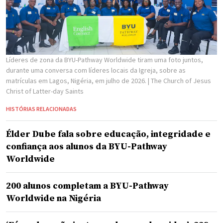
Líderes de zona da BYU-Pathway Worldwide tiram uma foto juntos,
durante uma conversa com líderes locais da Igreja, sobre as
matrículas em Lagos, Nigéria, em julho de 2026.
| The Church of Jesus
Christ of Latter-day Saints
HISTÓRIAS RELACIONADAS
Élder Dube fala sobre educação, integridade e
confiança aos alunos da BYU-Pathway
Worldwide
200 alunos completam a BYU-Pathway
Worldwide na Nigéria