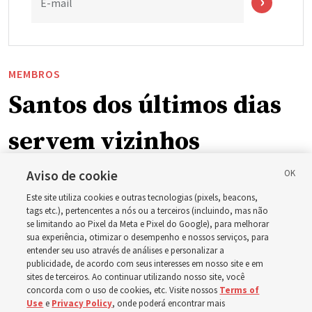
E-mail
MEMBROS
Santos dos últimos dias
servem vizinhos
enquanto incêndios
Aviso de cookie
Este site utiliza cookies e outras tecnologias (pixels, beacons,
florestais forçam
tags etc.), pertencentes a nós ou a terceiros (incluindo, mas não
se limitando ao Pixel da Meta e Pixel do Google), para melhorar
sua experiência, otimizar o desempenho e nossos serviços, para
evacuações em massa
entender seu uso através de análises e personalizar a
publicidade, de acordo com seus interesses em nosso site e em
sites de terceiros. Ao continuar utilizando nosso site, você
em Spokane,
concorda com o uso de cookies, etc. Visite nossos
Terms of
Use
e
Privacy Policy
, onde poderá encontrar mais