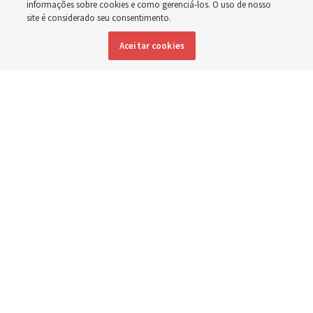
Washington
informações sobre cookies e como gerenciá-los. O uso de nosso
site é considerado seu consentimento.
Aceitar cookies
Membros da Igreja estão entre os evacuados; capelas
são abertas para oferecerem abrigo
3 agosto 2026, 6:16 p.m. MDT
Compartilhar
Inglês
|
Espanhol
|
Francês
DISPONÍVEL EM: