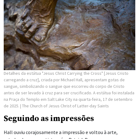
Detalhes da estátua "Jesus Christ Carrying the Cross" [Jesus Cristo
carregando a cruz], criada por Michael Hall, apresentam gotas de
sangue, simbolizando o sangue que escorreu do corpo de Cristo
antes de ser levado à cruz para ser crucificado. A estátua foi instalada
na Praça do Templo em Salt Lake City na quarta-feira, 17 de setembro
de 2025.
| The Church of Jesus Christ of Latter-day Saints
Seguindo as impressões
Hall ouviu corajosamente a impressão e voltou à arte,