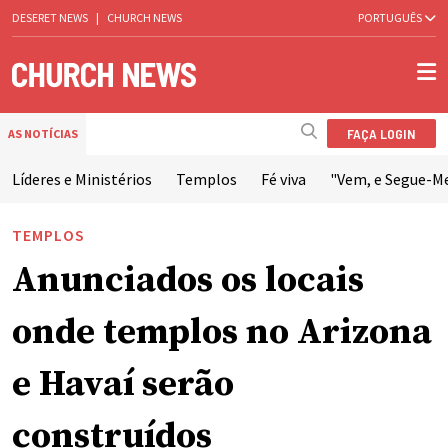
DESERET NEWS
|
CHURCH NEWS
PORTUGUÊS
FAÇA LOGIN
AS NOTÍCIAS
Líderes e Ministérios
Templos
Fé viva
"Vem, e Segue-M
TEMPLOS
Anunciados os locais
onde templos no Arizona
e Havaí serão
construídos