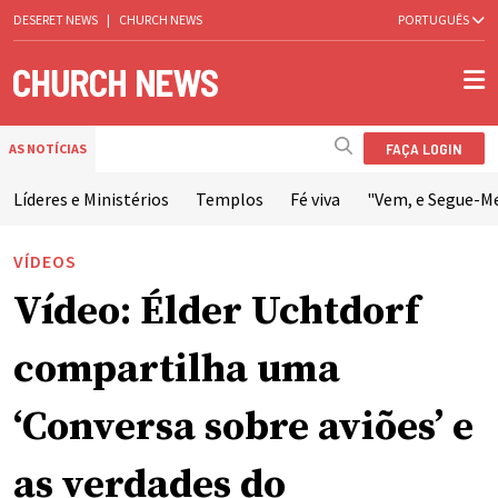
DESERET NEWS
|
CHURCH NEWS
PORTUGUÊS
FAÇA LOGIN
AS NOTÍCIAS
Líderes e Ministérios
Templos
Fé viva
"Vem, e Segue-M
VÍDEOS
Vídeo: Élder Uchtdorf
compartilha uma
‘Conversa sobre aviões’ e
as verdades do