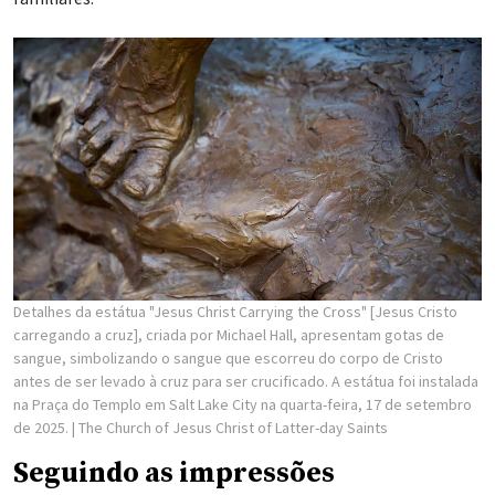
Detalhes da estátua "Jesus Christ Carrying the Cross" [Jesus Cristo
carregando a cruz], criada por Michael Hall, apresentam gotas de
sangue, simbolizando o sangue que escorreu do corpo de Cristo
antes de ser levado à cruz para ser crucificado. A estátua foi instalada
na Praça do Templo em Salt Lake City na quarta-feira, 17 de setembro
de 2025.
| The Church of Jesus Christ of Latter-day Saints
Seguindo as impressões