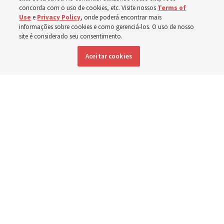
em Spokane,
concorda com o uso de cookies, etc. Visite nossos
Terms of
Use
e
Privacy Policy
, onde poderá encontrar mais
Washington
informações sobre cookies e como gerenciá-los. O uso de nosso
site é considerado seu consentimento.
Aceitar cookies
Membros da Igreja estão entre os evacuados; capelas
são abertas para oferecerem abrigo
3 agosto 2026, 6:16 p.m. MDT
Compartilhar
Inglês
|
Espanhol
|
Francês
DISPONÍVEL EM: