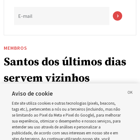
E-mail
MEMBROS
Santos dos últimos dias
servem vizinhos
enquanto incêndios
Aviso de cookie
Este site utiliza cookies e outras tecnologias (pixels, beacons,
florestais forçam
tags etc.), pertencentes a nós ou a terceiros (incluindo, mas não
se limitando ao Pixel da Meta e Pixel do Google), para melhorar
sua experiência, otimizar o desempenho e nossos serviços, para
evacuações em massa
entender seu uso através de análises e personalizar a
publicidade, de acordo com seus interesses em nosso site e em
sites de terceiros. Ao continuar utilizando nosso site, você