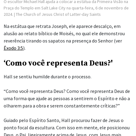
O escultor Michael Hall ajuda a colocar a estátua da Primeira Visão na
Praça do Templo em Salt Lake City na quarta-feira, 6 de novembro de
2024.
| The Church of Jesus Christ of Latter-day Saints
Na estátua que retrata Joseph, ele aparece descalço, em
alusão ao relato bíblico de Moisés, no qual ele demonstrou
reverência tirando os sapatos na presença do Senhor (ver
Êxodo 3:5
).
‘Como você representa Deus?'
Hall se sentiu humilde durante o processo.
“Como você representa Deus? Como você representa Deus de
uma forma que ajude as pessoas a sentirem o Espírito e não a
olharem para a obra e serem constantemente críticas?”
Guiado pelo Espírito Santo, Hall procurou fazer de Jesus o
ponto focal da escultura. Com isso em mente, ele posicionou
Deus, o Pai, ligeiramente acima de Jesus, com Jesus mais