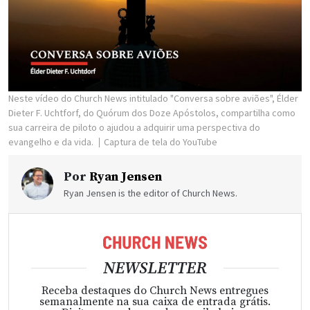
Neste vídeo do Church News intitulado "Conversa sobre aviões", Élder
Dieter F. Uchtforf, do Quórum dos Doze Apóstolos, compartilha como
sua carreira de piloto o ajudou a adquirir uma perspectiva do
evangelho e da vida.
Captura de tela do YouTube
Por
Ryan Jensen
Ryan Jensen is the editor of Church News.
NEWSLETTER
Receba destaques do Church News entregues
semanalmente na sua caixa de entrada grátis.