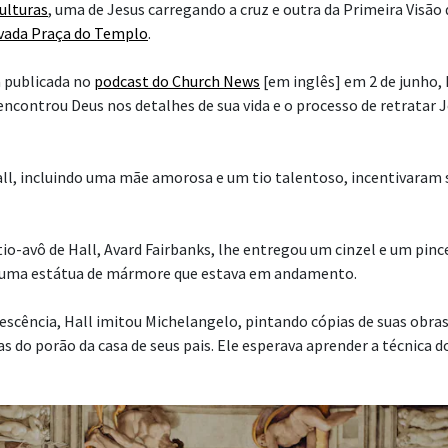
culturas
, uma de Jesus carregando a cruz e outra da Primeira Visão
vada Praça do Templo
.
 publicada no
podcast do Church News
[em inglês] em 2 de junho, 
encontrou Deus nos detalhes de sua vida e o processo de retratar 
all, incluindo uma mãe amorosa e um tio talentoso, incentivaram 
io-avô de Hall, Avard Fairbanks, lhe entregou um cinzel e um pince
ir uma estátua de mármore que estava em andamento.
lescência, Hall imitou Michelangelo, pintando cópias de suas obra
 do porão da casa de seus pais. Ele esperava aprender a técnica do