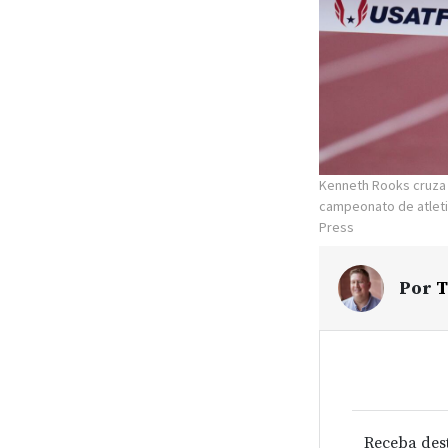
Kenneth Rooks cruza 
campeonato de atleti
Press
Por
T
Receba des