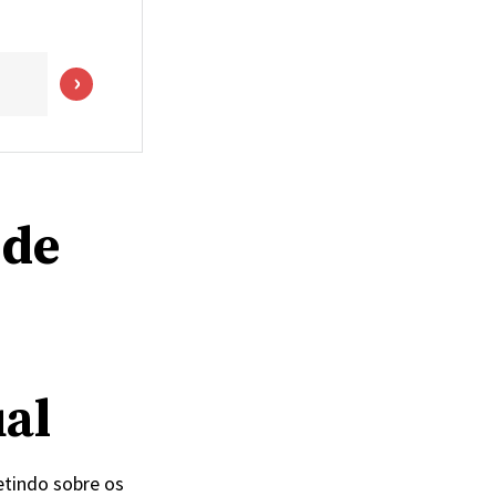
 de
ual
letindo sobre os