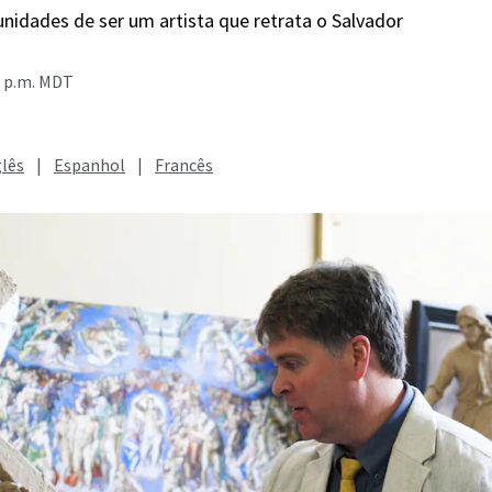
unidades de ser um artista que retrata o Salvador
4 p.m. MDT
glês
|
Espanhol
|
Francês