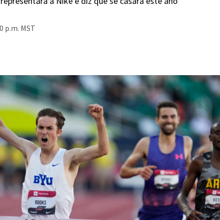
representará a Nike e diz que se casará este ano
40 p.m. MST