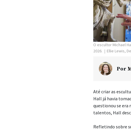
O escultor Michael Ha
2026.
Ellie Lewis, 
Por
M
Até criar as escult
Hall já havia toma
questionou se era 
talentos, Hall des
Refletindo sobre su