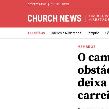
DESERET NEWS
|
CHURCH NEWS
Líderes e Ministérios
Templos
Fé
AS NOTÍCIAS
MEMBROS
O cam
obstá
deixa
carrei