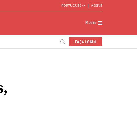
PORTUGUÊS
|
ASSINE
Menu
FAÇA LOGIN
s,