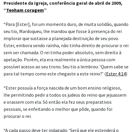
Presidente da Igreja, conferência geral de abril de 2009,
“
Tenham coragem
”
“Para [Ester], foi um momento duro, de muita solidão, quando
seu tio, Mardoqueu, lhe mandou que fosse à presença do rei
implorar que sustasse a planejada destruição de seu povo.
Ester, embora sendo rainha, não tinha direito de procurar o rei
sem ser chamada. O rei tinha poder absoluto, sem direito à
apelação. Porém, ela era realmente a única pessoa com
possível acesso ao seu trono. Seu tio a lembrou: ‘Quem sabe se
para tal tempo como este chegaste a este reino?’ (
Ester 4:14
)
“Ester possuía a força nascida de um bom ensino religioso,
lhe permitindo pedir a todos os judeus do reino que jejuassem
e orassem com ela. Só então ela fez seus preparativos
pessoais, se enfeitando o melhor que pôde, quando foi
procurar o rei.
“A cada passo deve ter indagado: ‘Será que ele estenderá o