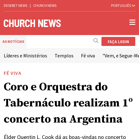
DESERET NEWS
|
CHURCH NEWS
PORTUGUÊS
FAÇA LOGIN
AS NOTÍCIAS
Líderes e Ministérios
Templos
Fé viva
"Vem, e Segue-M
FÉ VIVA
Coro e Orquestra do
Tabernáculo realizam 1º
concerto na Argentina
Élder Quentin L. Cook dá as boas-vindas no concerto