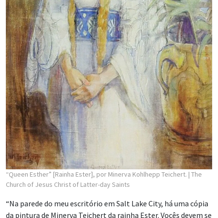
“Queen Esther” [Rainha Ester], por Minerva Kohlhepp Teichert.
| The
Church of Jesus Christ of Latter-day Saints
“Na parede do meu escritório em Salt Lake City, há uma cópia
da pintura de Minerva Teichert da rainha Ester. Vocês devem se