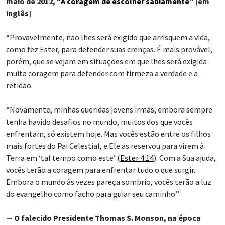
maio de 2012, “
A coragem de escolher sabiamente
” [em
inglês]
“Provavelmente, não lhes será exigido que arrisquem a vida,
como fez Ester, para defender suas crenças. É mais provável,
porém, que se vejam em situações em que lhes será exigida
muita coragem para defender com firmeza a verdade e a
retidão.
“Novamente, minhas queridas jovens irmãs, embora sempre
tenha havido desafios no mundo, muitos dos que vocês
enfrentam, só existem hoje. Mas vocês estão entre os filhos
mais fortes do Pai Celestial, e Ele as reservou para virem à
Terra em ‘tal tempo como este’ (
Ester 4:14
). Com a Sua ajuda,
vocês terão a coragem para enfrentar tudo o que surgir.
Embora o mundo às vezes pareça sombrio, vocês terão a luz
do evangelho como facho para guiar seu caminho.”
— O falecido Presidente Thomas S. Monson, na época