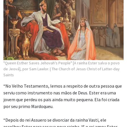
"Queen Esther Saves Jehovah's People" [A rainha Ester salva o povo
de Jeová], por Sam Lawlor.
| The Church of Jesus Christ of Latter-day
Saints
“No Velho Testamento, lemos a respeito de outra pessoa que
serviu como instrumento nas mãos de Deus. Ester era uma
jovem que perdeu os pais ainda muito pequena. Ela foi criada
por seu primo Mardoqueu.
“Depois do rei Assuero se divorciar da rainha Vasti, ele
escolheu Ester para ser sua nova rainha. ‘E o rei amou Ester