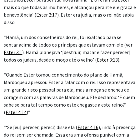
mais do que todas as mulheres, e alcançou perante ele graça e
benevolência’ (
Ester 2:17
). Ester era judia, mas o rei não sabia
disso.
“Hamã, um dos conselheiros do rei, foi exaltado para se
sentar acima de todos os príncipes que estavam com ele (ver
Ester 3:1
). Hamã planejava ‘[destruir, matar e fazer perecer]
todos os judeus, desde o moço até o velho’ (
Ester 3:13
).
“Quando Ester tomou conhecimento do plano de Hamã,
Mardoqueu apressou Ester a falar com o rei. Isso representava
um grande risco pessoal para ela, mas a moça se encheu de
coragem com as palavras de Mardoqueu. Ele declarou: ‘E quem
sabe se para tal tempo como este chegaste a este reino?’
(
Ester 4:14
)”
“‘Se [eu] perecer, pereci’, disse ela (
Ester 4:16
), indo à presença
do rei sem ser chamada. Essa era uma ofensa punível com a