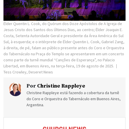
Élder Quentin L. Cook, do Quórum dos Doze Apóstolos de A Igreja de
Jesus Cristo dos Santos dos Últimos Dias, ao centro; Élder Joaquin E.
Costa, Setenta Autoridade Geral e presidente da Área América do Sul
Sul, à esquerda; e o intérprete de Élder Quentin L. Cook, Gabriel Zang,
à direita, de pé, falam ao público presente antes do Coro e Orquestra
do Tabernáculo na Praça do Templo se apresentarem em um concerto
como parte da turnê mundial “Canções de Esperança”, no Palacio
Libertad, em Buenos Aires, na terça-feira, 19 de agosto de 2025.
Tess Crowley, Deseret News
Por
Christine Rappleye
Christine Rappleye está fazendo a cobertura da turnê
do Coro e Orquestra do Tabernáculo em Buenos Aires,
Argentina.