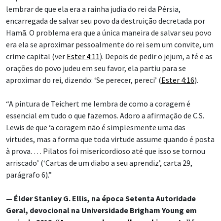
lembrar de que ela era a rainha judia do rei da Pérsia,
encarregada de salvar seu povo da destruição decretada por
Hamã. O problema era que a única maneira de salvar seu povo
era ela se aproximar pessoalmente do rei sem um convite, um
crime capital (ver
Ester 4:11
). Depois de pedir o jejum, a fé e as
orações do povo judeu em seu favor, ela partiu para se
aproximar do rei, dizendo: ‘Se perecer, pereci’ (
Ester 4:16
).
“A pintura de Teichert me lembra de como a coragem é
essencial em tudo o que fazemos. Adoro a afirmação de C.S.
Lewis de que ‘a coragem não é simplesmente uma das
virtudes, mas a forma que toda virtude assume quando é posta
à prova. … Pilatos foi misericordioso até que isso se tornou
arriscado’ (‘Cartas de um diabo a seu aprendiz’, carta 29,
parágrafo 6).”
— Élder Stanley G. Ellis, na época Setenta Autoridade
Geral, devocional na Universidade Brigham Young em