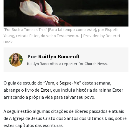
"For Such a Time as This" [Para tal tempo como este], por Elspeth
Young, retrata Ester, do velho Testamento.
Provided by Deseret
Book
Por
Kaitlyn Bancroft
Kaitlyn Bancroft is a reporter for Church News.
O guia de estudo do “
Vem, e Segue-Me
” desta semana,
abrange o livro de
Ester
, que inclui a história da rainha Ester
arriscando a própria vida para salvar seu povo.
A seguir estão algumas citações de líderes passados e atuais
de A Igreja de Jesus Cristo dos Santos dos Últimos Dias, sobre
estes capítulos das escrituras.