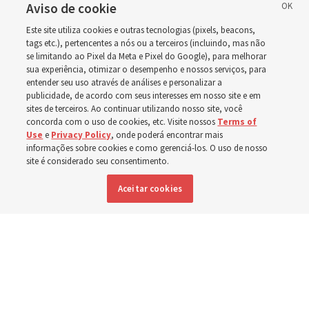
final dos anos de 2023 a
Aviso de cookie
Este site utiliza cookies e outras tecnologias (pixels, beacons,
2025
tags etc.), pertencentes a nós ou a terceiros (incluindo, mas não
se limitando ao Pixel da Meta e Pixel do Google), para melhorar
sua experiência, otimizar o desempenho e nossos serviços, para
entender seu uso através de análises e personalizar a
Números de membros, unidades da Igreja, missionários
publicidade, de acordo com seus interesses em nosso site e em
e templos listados nos últimos 3 anos
sites de terceiros. Ao continuar utilizando nosso site, você
concorda com o uso de cookies, etc. Visite nossos
Terms of
Use
e
Privacy Policy
, onde poderá encontrar mais
2 agosto 2026, 8:00 a.m. MDT
Compartilhar
informações sobre cookies e como gerenciá-los. O uso de nosso
site é considerado seu consentimento.
Aceitar cookies
Inglês
|
Espanhol
|
Francês
DISPONÍVEL EM: