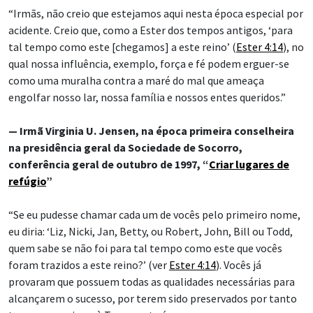
“Irmãs, não creio que estejamos aqui nesta época especial por
acidente. Creio que, como a Ester dos tempos antigos, ‘para
tal tempo como este [chegamos] a este reino’ (
Ester 4:14
), no
qual nossa influência, exemplo, força e fé podem erguer-se
como uma muralha contra a maré do mal que ameaça
engolfar nosso lar, nossa família e nossos entes queridos.”
— Irmã Virginia U. Jensen, na época primeira conselheira
na presidência geral da Sociedade de Socorro,
conferência geral de outubro de 1997, “
Criar lugares de
refúgio
”
“Se eu pudesse chamar cada um de vocês pelo primeiro nome,
eu diria: ‘Liz, Nicki, Jan, Betty, ou Robert, John, Bill ou Todd,
quem sabe se não foi para tal tempo como este que vocês
foram trazidos a este reino?’ (ver
Ester 4:14
). Vocês já
provaram que possuem todas as qualidades necessárias para
alcançarem o sucesso, por terem sido preservados por tanto