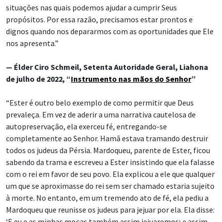
situações nas quais podemos ajudar a cumprir Seus
propósitos. Por essa razão, precisamos estar prontos e
dignos quando nos depararmos com as oportunidades que Ele
nos apresenta.”
— Élder Ciro Schmeil, Setenta Autoridade Geral, Liahona
de julho de 2022, “
Instrumento nas mãos do Senhor
”
“Ester é outro belo exemplo de como permitir que Deus
prevaleça. Em vez de aderir a uma narrativa cautelosa de
autopreservação, ela exerceu fé, entregando-se
completamente ao Senhor. Hamã estava tramando destruir
todos os judeus da Pérsia. Mardoqueu, parente de Ester, ficou
sabendo da trama e escreveu a Ester insistindo que ela falasse
com o rei em favor de seu povo. Ela explicou a ele que qualquer
um que se aproximasse do rei sem ser chamado estaria sujeito
à morte. No entanto, em um tremendo ato de fé, ela pediu a
Mardoqueu que reunisse os judeus para jejuar por ela. Ela disse:
‘E eu e as minhas moças também assim jejuaremos; e assim