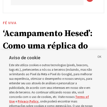
FÉ VIVA
‘Acampamento Hesed’:
Como uma réplica do
tabernáculo e um
Aviso de cookie
Este site utiliza cookies e outras tecnologias (pixels, beacons,
telefonema de
tags etc.), pertencentes a nós ou a terceiros (incluindo, mas não
se limitando ao Pixel da Meta e Pixel do Google), para melhorar
sua experiência, otimizar o desempenho e nossos serviços, para
Presidente
entender seu uso através de análises e personalizar a
publicidade, de acordo com seus interesses em nosso site e em
sites de terceiros. Ao continuar utilizando nosso site, você
Christofferson
concorda com o uso de cookies, etc. Visite nossos
Terms of
Use
e
Privacy Policy
, onde poderá encontrar mais
informações sobre cookies e como gerenciá-los. O uso de nosso