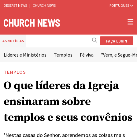
DESERET NEWS
|
CHURCH NEWS
PORTUGUÊS
FAÇA LOGIN
AS NOTÍCIAS
Líderes e Ministérios
Templos
Fé viva
"Vem, e Segue-M
TEMPLOS
O que líderes da Igreja
ensinaram sobre
templos e seus convênios
‘Nestas casas do Senhor, aprendemos as coisas mais