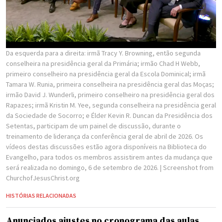
Da esquerda para a direita: irmã Tracy Y. Browning, então segunda
conselheira na presidência geral da Primária; irmão Chad H Webb,
primeiro conselheiro na presidência geral da Escola Dominical; irmã
Tamara W. Runia, primeira conselheira na presidência geral das Moças;
irmão David J. Wunderli, primeiro conselheiro na presidência geral dos
Rapazes; irmã Kristin M. Yee, segunda conselheira na presidência geral
da Sociedade de Socorro; e Élder Kevin R. Duncan da Presidência dos
Setentas, participam de um painel de discussão, durante o
treinamento de liderança da conferência geral de abril de 2026. Os
vídeos destas discussões estão agora disponíveis na Biblioteca do
Evangelho, para todos os membros assistirem antes da mudança que
será realizada no domingo, 6 de setembro de 2026.
| Screenshot from
ChurchofJesusChrist.org
HISTÓRIAS RELACIONADAS
Anunciados ajustes no cronograma das aulas