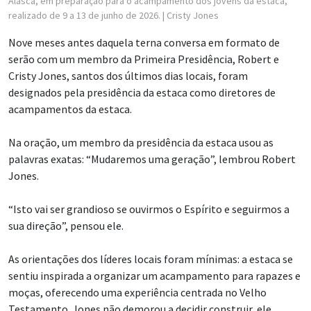
Alasca, em preparação para o acampamento dos jovens da estaca,
realizado de 9 a 13 de junho de 2026.
| Cristy Jones
Nove meses antes daquela terna conversa em formato de
serão com um membro da Primeira Presidência, Robert e
Cristy Jones, santos dos últimos dias locais, foram
designados pela presidência da estaca como diretores de
acampamentos da estaca.
Na oração, um membro da presidência da estaca usou as
palavras exatas: “Mudaremos uma geração”, lembrou Robert
Jones.
“Isto vai ser grandioso se ouvirmos o Espírito e seguirmos a
sua direção”, pensou ele.
As orientações dos líderes locais foram mínimas: a estaca se
sentiu inspirada a organizar um acampamento para rapazes e
moças, oferecendo uma experiência centrada no Velho
Testamento. Jones não demorou a decidir construir, ele