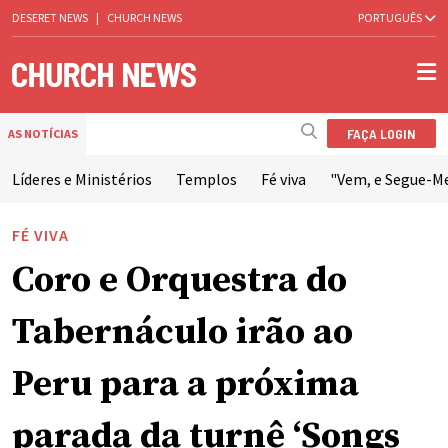
DESERET NEWS
|
CHURCH NEWS
PORTUGUÊS
FAÇA LOGIN
AS NOTÍCIAS
Líderes e Ministérios
Templos
Fé viva
"Vem, e Segue-M
FÉ VIVA
Coro e Orquestra do
Tabernáculo irão ao
Peru para a próxima
parada da turnê ‘Songs