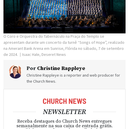
O Coro e Orquestra do Tabernáculo na Praça do Templo se
apresentam durante um concerto da turnê “Songs of Hope”, realizado
na Amerant Bank Arena em Sunrise, Flórida no sábado, 7 de setembro
de 2024.
Isaac Hale, Deseret News
Por
Christine Rappleye
Christine Rappleye is a reporter and web producer for
the Church News.
NEWSLETTER
Receba destaques do Church News entregues
semanalmente na sua caixa de entrada grátis.