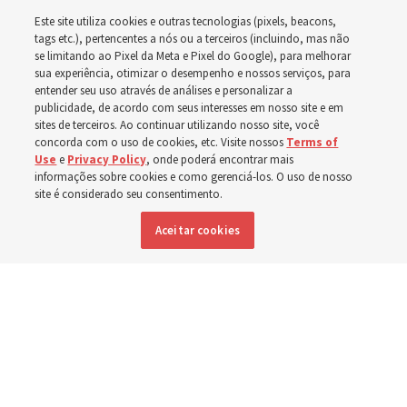
O guia de estudo desta semana inclui a história da
Este site utiliza cookies e outras tecnologias (pixels, beacons,
rainha Ester, que arriscou a própria vida para salvar seu
tags etc.), pertencentes a nós ou a terceiros (incluindo, mas não
povo
se limitando ao Pixel da Meta e Pixel do Google), para melhorar
sua experiência, otimizar o desempenho e nossos serviços, para
entender seu uso através de análises e personalizar a
2 agosto 2026, 1:00 p.m. MDT
Compartilhar
publicidade, de acordo com seus interesses em nosso site e em
sites de terceiros. Ao continuar utilizando nosso site, você
concorda com o uso de cookies, etc. Visite nossos
Terms of
Use
e
Privacy Policy
, onde poderá encontrar mais
informações sobre cookies e como gerenciá-los. O uso de nosso
Inglês
|
Espanhol
|
Francês
DISPONÍVEL EM:
site é considerado seu consentimento.
Aceitar cookies