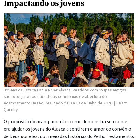
Impactando os jovens
Jovens da Estaca Eagle River Alasca, vestidos com roupas antigas,
são fotografados durante as cerimônias de abertura do
Acampamento Hesed, realizado de 9 a 13 de junho de 2026.
| T Bart
Quimby
O propósito do acampamento, como demonstra seu nome,
era ajudar os jovens do Alasca a sentirem o amor do convênio
de Deus por eles, por meio das histórias do Velho Testamento.