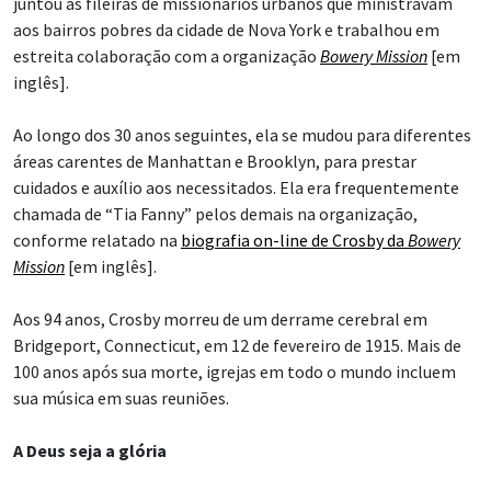
juntou às fileiras de missionários urbanos que ministravam
aos bairros pobres da cidade de Nova York e trabalhou em
estreita colaboração com a organização
Bowery Mission
[em
inglês].
Ao longo dos 30 anos seguintes, ela se mudou para diferentes
áreas carentes de Manhattan e Brooklyn, para prestar
cuidados e auxílio aos necessitados. Ela era frequentemente
chamada de “Tia Fanny” pelos demais na organização,
conforme relatado na
biografia on-line de Crosby da
Bowery
Mission
[em inglês].
Aos 94 anos, Crosby morreu de um derrame cerebral em
Bridgeport, Connecticut, em 12 de fevereiro de 1915. Mais de
100 anos após sua morte, igrejas em todo o mundo incluem
sua música em suas reuniões.
A Deus seja a glória