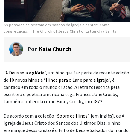
As pessoas se sentam em bancos da igreja e cantam como
congregação.
The Church of Jesus Christ of Latter-day Saints
Por
Nate Church
“
A Deus seja a glória
”, um hino que faz parte da recente adição
de
10 novos hinos
a “
Hinos para o Lar e para a Igreja
”, é
cantado em todo o mundo cristão. A letra foi escrita pela
escritora e poetisa americana cega Frances Jane Crosby,
também conhecida como Fanny Crosby, em 1872.
De acordo com a coleção “
Sobre os Hinos
” [em inglês], de A
Igreja de Jesus Cristo dos Santos dos Últimos Dias, o hino
ensina que Jesus Cristo é o Filho de Deus e Salvador do mundo.