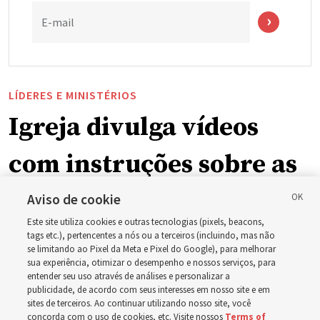
E-mail
LÍDERES E MINISTÉRIOS
Igreja divulga vídeos
com instruções sobre as
mudanças na
Aviso de cookie
Este site utiliza cookies e outras tecnologias (pixels, beacons,
programação dominical
tags etc.), pertencentes a nós ou a terceiros (incluindo, mas não
se limitando ao Pixel da Meta e Pixel do Google), para melhorar
sua experiência, otimizar o desempenho e nossos serviços, para
em setembro
entender seu uso através de análises e personalizar a
publicidade, de acordo com seus interesses em nosso site e em
sites de terceiros. Ao continuar utilizando nosso site, você
Preparem-se para se reunirem nos dias 30 de agosto e 6
concorda com o uso de cookies, etc. Visite nossos
Terms of