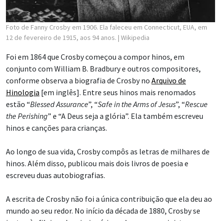
Foto de Fanny Crosby em 1906. Ela faleceu em Connecticut, EUA, em
12 de fevereiro de 1915, aos 94 anos.
| Wikipedia
Foi em 1864 que Crosby começou a compor hinos, em
conjunto com William B. Bradbury e outros compositores,
conforme observa a biografia de Crosby no
Arquivo de
Hinologia
[em inglês]. Entre seus hinos mais renomados
estão “
Blessed Assurance
”, “
Safe in the Arms of Jesus
”, “
Rescue
the Perishing
” e “A Deus seja a glória”. Ela também escreveu
hinos e canções para crianças.
Ao longo de sua vida, Crosby compôs as letras de milhares de
hinos. Além disso, publicou mais dois livros de poesia e
escreveu duas autobiografias.
A escrita de Crosby não foi a única contribuição que ela deu ao
mundo ao seu redor. No início da década de 1880, Crosby se