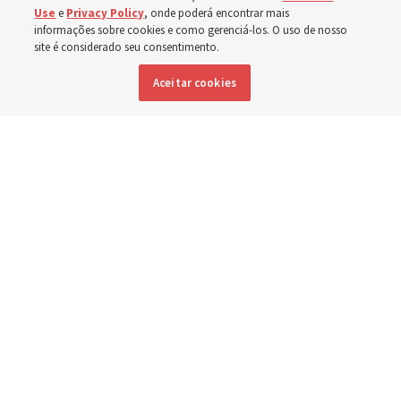
Use
e
Privacy Policy
, onde poderá encontrar mais
de setembro para discutirem a implementação do novo
informações sobre cookies e como gerenciá-los. O uso de nosso
site é considerado seu consentimento.
formato
Aceitar cookies
3 agosto 2026, 12:25 p.m. MDT
Compartilhar
Inglês
|
Espanhol
|
Francês
DISPONÍVEL EM: