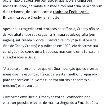
ocular não tratada. Seu pai faleceu quando ela tinha seis
meses de idade, deixando sua mãe e avó materna para criarem
duas crianças, de acordo com o
tópico da Enciclopédia
Britannica sobre Crosby
[em inglês].
Apesar das tragédias enfrentadas na infância, Crosby não se
deixou abater por sua cegueira.
Em sua autobiografia
[em
inglês], intitulada “
Fanny Crosby’s Life-Story
” [A História de
Vida de Fanny Crosby] e publicada em 1903, ela descreve sua
condição não como uma fraqueza, mas como uma força em
sua adoração a Deus.
“Acredito sinceramente que era Sua intenção que eu vivesse
meus dias na escuridão física, para estar melhor preparada
para cantar Seus louvores e incitar outros a fazerem o
mesmo”, escreveu ela.
Conforme envelhecia, Crosby se tornou conhecida por
escrever poesias e letras de música. Segundo a
Enciclopédia