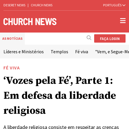
DESERET NEWS
|
CHURCH NEWS
PORTUGUÊS
FAÇA LOGIN
AS NOTÍCIAS
Líderes e Ministérios
Templos
Fé viva
"Vem, e Segue-M
FÉ VIVA
‘Vozes pela Fé’, Parte 1:
Em defesa da liberdade
religiosa
A liberdade religiosa consiste em respeitar as crenças