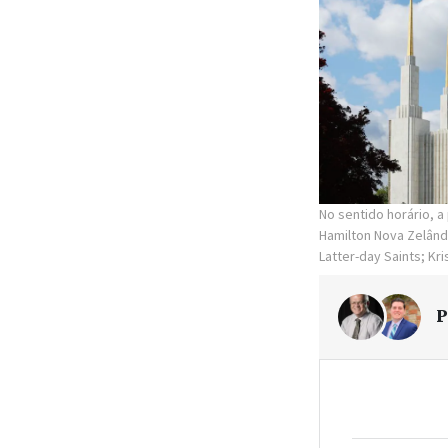
No sentido horário, a
Hamilton Nova Zelând
Latter-day Saints; Kr
P