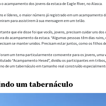
o acampamento dos jovens da estaca de Eagle River, no Alasca.
ns e líderes, o maior número já registrado em um acampamento d
euniram para assistirem à sua mensagem em um telão.
tante que ele disse foi que vocês, jovens, precisam cuidar uns dos 
tora do acampamento da estaca. “Algumas pessoas têm dias ruins, 
ecisam se manter unidos. Precisam estar juntos, como os filhos de 
l foram um tema particularmente comovente para os jovens, uma v
tulado “Acampamento Hesed”, dividiu os participantes em tribos
o de um tabernáculo em tamanho real construído especialmente 
indo um tabernáculo