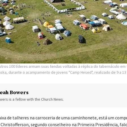
utros 100 líderes armam suas tendas voltadas à réplica do tabernáculo em 
laska, durante o acampamento de jovens "Camp Hesed", realizado de 9 a 13
eah Bowers
ers is a fellow with the Church News.
ixa de talheres na carroceria de uma caminhonete, está um comp
 Christofferson, segundo conselheiro na Primeira Presidência, fal