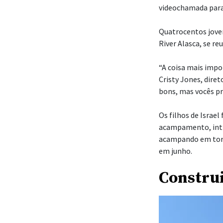
videochamada para 
Quatrocentos jove
River Alasca, se r
“A coisa mais impor
Cristy Jones, dire
bons, mas vocês pr
Os filhos de Israe
acampamento, inti
acampando em torn
em junho.
Constru