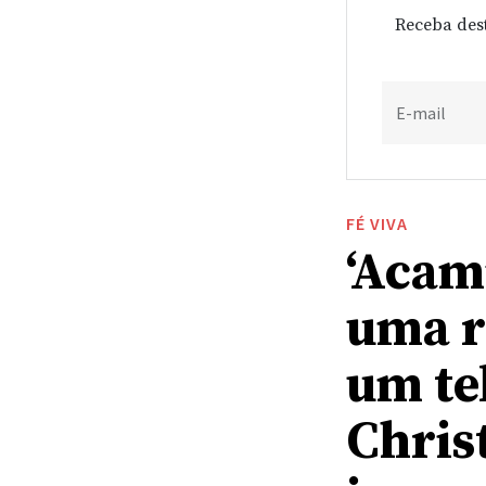
Receba des
E-mail
FÉ VIVA
‘Acam
uma r
um te
Chris