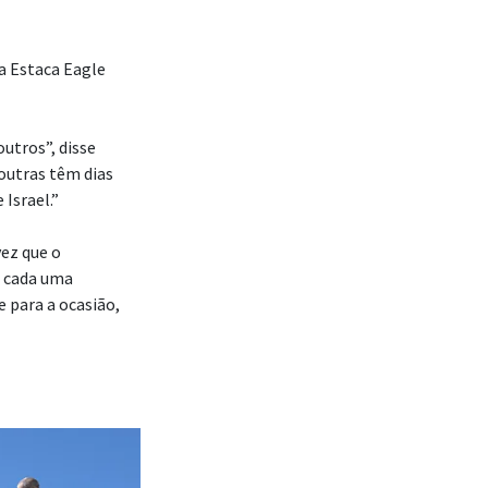
a Estaca Eagle
outros”, disse
outras têm dias
Israel.”
ez que o
, cada uma
para a ocasião,