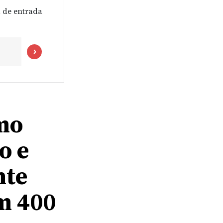
 de entrada
mo
o e
nte
m 400