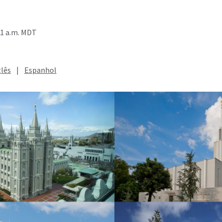
01 a.m. MDT
glês
|
Espanhol