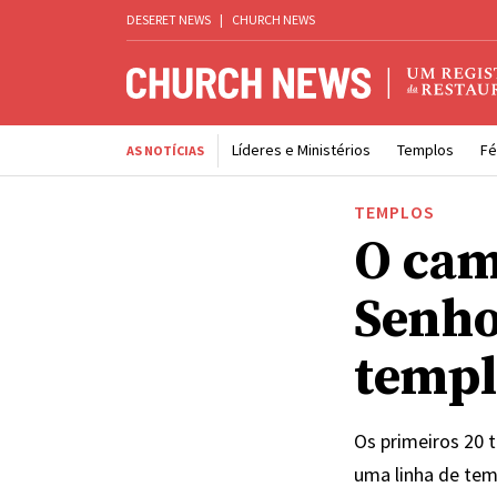
DESERET NEWS
|
CHURCH NEWS
Líderes e Ministérios
Templos
Fé
AS NOTÍCIAS
TEMPLOS
O cam
Senho
templ
Os primeiros 20 
uma linha de tem