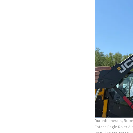
Durante meses, Rober
Estaca Eagle River A
2026.
| Cristy Jones