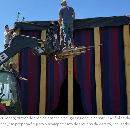
t Jones, outros líderes da estaca e amigos ajudam a construir a réplica d
lasca, em preparação para o acampamento dos jovens da estaca, realizado 