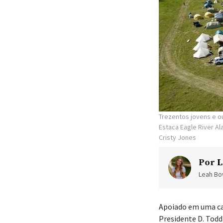
Trezentos jovens e o
Estaca Eagle River A
Cristy Jones
Por
L
Leah Bow
Apoiado em uma ca
Presidente D. Todd