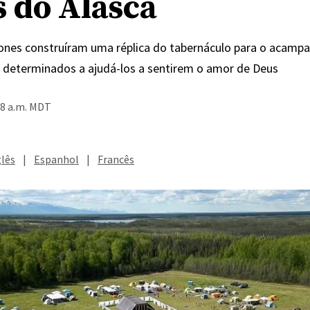
s do Alasca
Jones construíram uma réplica do tabernáculo para o acam
, determinados a ajudá-los a sentirem o amor de Deus
28 a.m. MDT
glês
|
Espanhol
|
Francês